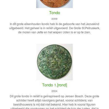
Tondo
2009
In dit grote eikenhouten tondo heb ik de geboorte van het Jezuskind
uitgebeeld. Het geheel is in reliëf uitgevoerd. De Grote St.Petruskerk,
de molen van Jette en het wapen Uden is er op te zien.
Tondo 1.[rond]
2004
Dit grote tondo in reliëf is geïnspireerd op Jeroen Bosch. Deze grote
schilder heeft altijd navolgers gehad, vooral schilders; van
beeldhouwers is mij dat niet bekend. Hier heb ik vooral figuren
uitgebeeld die voorkomen op het schilderij de tuin der lusten, dat in